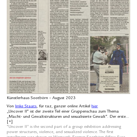
Künstlerhaus Sootbörn – August 2023
Von
Imke Staats
, für taz, ganzer online Artikel
hier
„Uncover II“ ist der zweite Teil einer Gruppenschau zum Thema
„Macht- und Gewaltstrukturen und sexualisierte Gewalt“. Der erste
war im Westwerk zu sehen. Die ehemalige Stipendiatin des
“Uncover II” is the second part of a group exhibition addressing
Sootbörn, Suse Itzel, geht zusammen mit Jenny Bewer, Simone Karl,
power structures, violence, and sexualized violence. The first
Jay Ritchie und